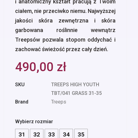
i anatomiczny kształt pracują z Twoim
ciałem, nie przeciwko niemu. Najwyższej
jakości skóra zewnętrzna i skóra
garbowana roślinnie wewnątrz
Treepsów pozwala stopom oddychać i
zachować świeżość przez cały dzień.
490,00
zł
SKU
TREEPS HIGH YOUTH
TBT/041 GRASS 31-35
Brand
Treeps
Wybierz rozmiar
31
32
33
34
35