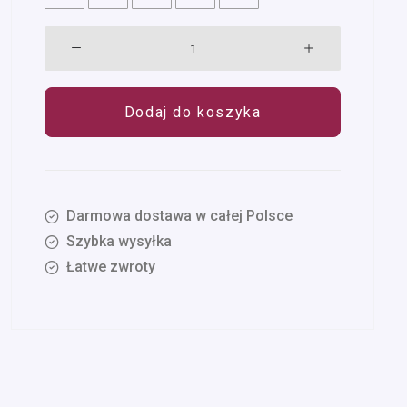
ilość
Treeps
High
Dodaj do koszyka
Grass
31-
35
Darmowa dostawa w całej Polsce
Szybka wysyłka
Łatwe zwroty