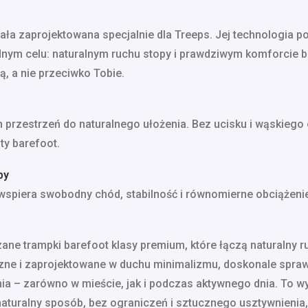
ła zaprojektowana specjalnie dla Treeps. Jej technologia p
nym celu: naturalnym ruchu stopy i prawdziwym komforcie bar
, a nie przeciwko Tobie.
przestrzeń do naturalnego ułożenia. Bez ucisku i wąskiego 
ty barefoot.
py
wspiera swobodny chód, stabilność i równomierne obciążenie 
zane trampki barefoot klasy premium, które łączą naturalny 
zne i zaprojektowane w duchu minimalizmu, doskonale sprawd
a – zarówno w mieście, jak i podczas aktywnego dnia. To wy
aturalny sposób, bez ograniczeń i sztucznego usztywnienia