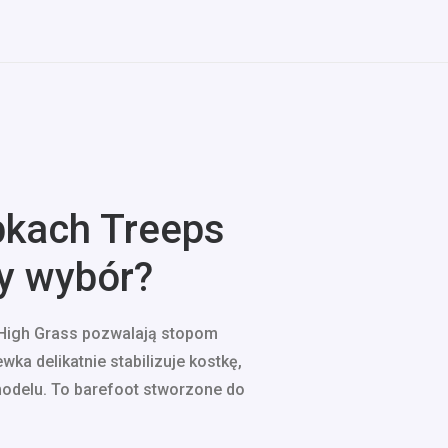
pkach Treeps
ry wybór?
t High Grass pozwalają stopom
a delikatnie stabilizuje kostkę,
modelu. To barefoot stworzone do