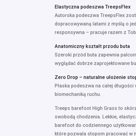
Elastyczna podeszwa TreepsFlex
Autorska podeszwa TreepsFlex zosta
dopracowywaną latami z myślą o jed
responsywna – pracuje razem z Tobą
Anatomiczny kształt przodu buta
Szeroki przód buta zapewnia palcom 
wyglądać dobrze zaprojektowane bu
Zero Drop – naturalne ułożenie sto
Płaska podeszwa na całej długości 
biomechaniką ruchu.
Treeps barefoot High Grass to skór
swobodą chodzenia. Lekkie, elastyc
barefoot do codziennego użytkowani
które pozwala stopom pracować w n