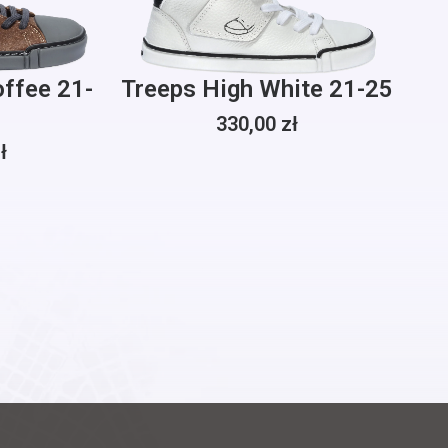
offee 21-
Treeps High White 21-25
330,00
zł
ł