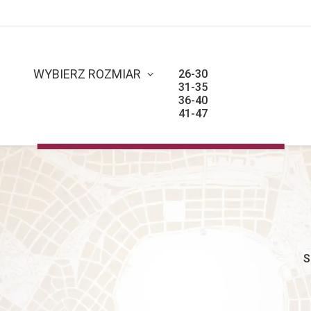
21-25
WYBIERZ ROZMIAR
26-30
31-35
36-40
41-47
S