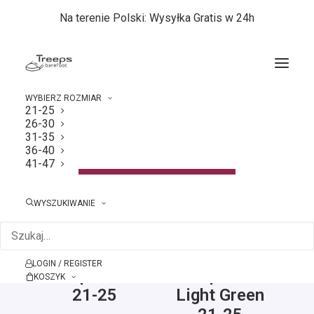
Na terenie Polski: Wysyłka Gratis w 24h
WYBIERZ ROZMIAR
21-25
26-30
Strona główna
21-25
31-35
36-40
41-47
Pokaż filtry
WYSZUKIWANIE
LOGIN / REGISTER
Treeps Frost
Treeps Low
KOSZYK
21-25
Light Green