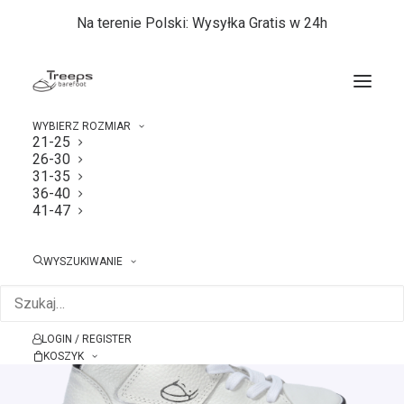
Na terenie Polski: Wysyłka Gratis w 24h
WYBIERZ ROZMIAR
21-25
26-30
Strona główna
21-25
Treeps High White 21-25
31-35
36-40
41-47
WYSZUKIWANIE
LOGIN / REGISTER
KOSZYK