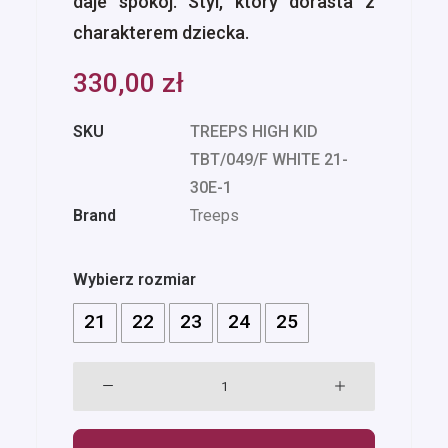
daje spokój. Styl, który dorasta z
charakterem dziecka.
330,00
zł
SKU
TREEPS HIGH KID
TBT/049/F WHITE 21-
30E-1
Brand
Treeps
Wybierz rozmiar
21
22
23
24
25
ilość
Treeps
High