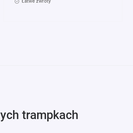
Łatwe zwroty
nych trampkach