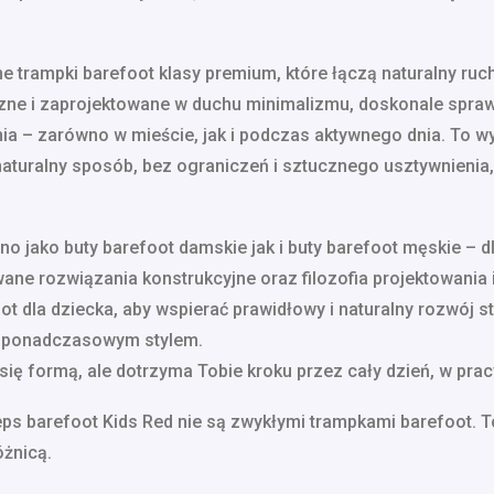
ne trampki barefoot klasy premium, które łączą naturalny ru
zne i zaprojektowane w duchu minimalizmu, doskonale sprawd
a – zarówno w mieście, jak i podczas aktywnego dnia. To wy
aturalny sposób, bez ograniczeń i sztucznego usztywnienia
o jako buty barefoot damskie jak i buty barefoot męskie – 
ne rozwiązania konstrukcyjne oraz filozofia projektowania 
t dla dziecka, aby wspierać prawidłowy i naturalny rozwój st
z ponadczasowym stylem.
się formą, ale dotrzyma Tobie kroku przez cały dzień, w prac
eeps barefoot Kids Red nie są zwykłymi trampkami barefoot. T
óżnicą.