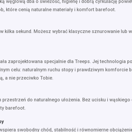
ką węglową dba o świeżość, higienę i dobrą cyrkulację powie
, które cenią naturalne materiały i komfort barefoot.
 w kilka sekund. Możesz wybrać klasyczne sznurowanie lub 
ła zaprojektowana specjalnie dla Treeps. Jej technologia p
nym celu: naturalnym ruchu stopy i prawdziwym komforcie bar
, a nie przeciwko Tobie.
przestrzeń do naturalnego ułożenia. Bez ucisku i wąskiego 
ty barefoot.
py
wspiera swobodny chód, stabilność i równomierne obciążenie 