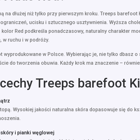
obą na dłużej niż tylko przy pierwszym kroku. Treeps barefoo
graniczeń, ucisku i sztucznego usztywnienia. Wyższa cholewk
kolor Red podkreśla ponadczasowy, naturalny charakter mo
 w ruchu i w podróży.
t wyprodukowane w Polsce. Wybierając je, nie tylko dbasz o 
cie do tworzenia obuwia. Każdy krok ma znaczenie – również
cechy Treeps barefoot K
nątrz
opą. Wysokiej jakości naturalna skóra dopasowuje się do ks
noszenia.
skóry i pianki węglowej