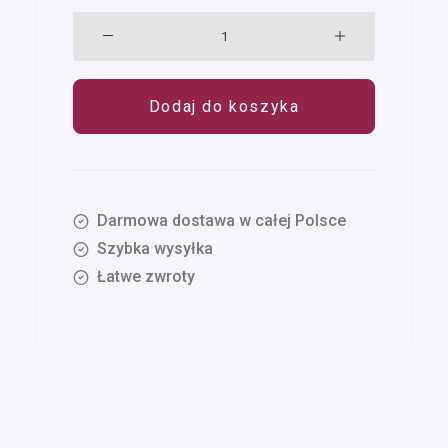
ilość
Treeps
High
Dodaj do koszyka
Sky
31-
35
Darmowa dostawa w całej Polsce
Szybka wysyłka
Łatwe zwroty