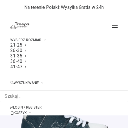
Na terenie Polski: Wysyłka Gratis w 24h
WYBIERZ ROZMIAR
21-25
26-30
Strona główna
31-35
Treeps High Sky 31-35
31-35
36-40
41-47
WYSZUKIWANIE
LOGIN / REGISTER
KOSZYK