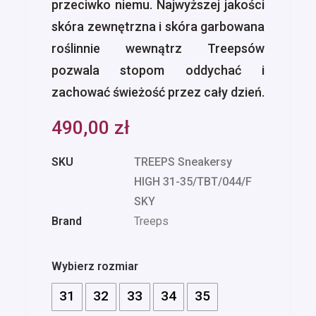
przeciwko niemu. Najwyższej jakości
skóra zewnętrzna i skóra garbowana
roślinnie wewnątrz Treepsów
pozwala stopom oddychać i
zachować świeżość przez cały dzień.
490,00
zł
SKU
TREEPS Sneakersy
HIGH 31-35/TBT/044/F
SKY
Brand
Treeps
Wybierz rozmiar
31
32
33
34
35