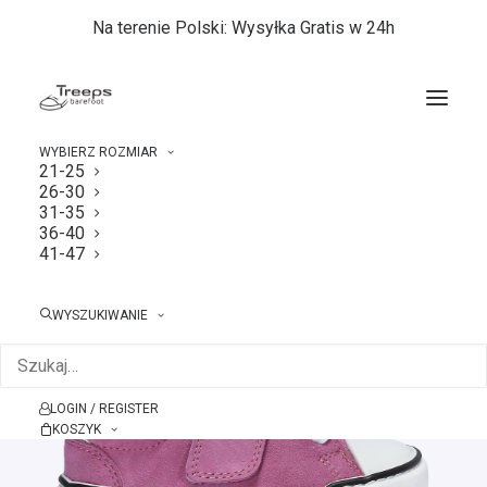
Na terenie Polski: Wysyłka Gratis w 24h
WYBIERZ ROZMIAR
21-25
26-30
Strona główna
26-30
Treeps Low Fuchsia 26-30
31-35
36-40
41-47
WYSZUKIWANIE
LOGIN / REGISTER
KOSZYK