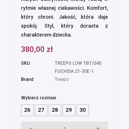
rytmie własnej ciekawości. Komfort,
który chroni. Jakość, która daje
spokój. Styl, który dorasta z
charakterem dziecka.
380,00
zł
SKU
TREEPS LOW TBT/040
FUCHSIA 21-30E-1
Brand
Treeps
Wybierz rozmiar
26
27
28
29
30
ilość