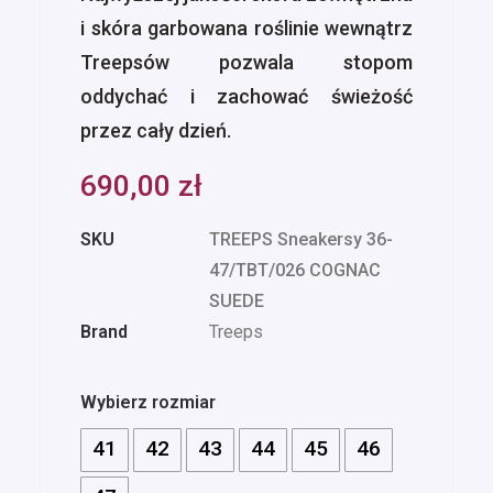
i skóra garbowana roślinie wewnątrz
Treepsów pozwala stopom
oddychać i zachować świeżość
przez cały dzień.
690,00
zł
SKU
TREEPS Sneakersy 36-
47/TBT/026 COGNAC
SUEDE
Brand
Treeps
Wybierz rozmiar
41
42
43
44
45
46