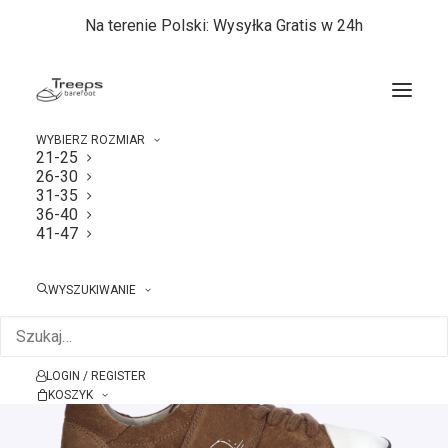
Na terenie Polski: Wysyłka Gratis w 24h
WYBIERZ ROZMIAR
21-25
26-30
Strona główna
41-47
31-35
Treeps Low Cognac Suede 41-47
36-40
41-47
WYSZUKIWANIE
LOGIN / REGISTER
KOSZYK