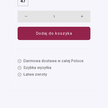
47
ilość
Treeps
Low
Dodaj do koszyka
Cognac
Suede
41-
47
Darmowa dostawa w całej Polsce
Szybka wysyłka
Łatwe zwroty