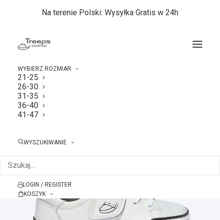
Na terenie Polski: Wysyłka Gratis w 24h
WYBIERZ ROZMIAR
21-25
26-30
Strona główna
36-40
Treeps Low White 36-40
31-35
36-40
41-47
WYSZUKIWANIE
LOGIN / REGISTER
KOSZYK