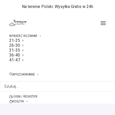
Na terenie Polski: Wysyłka Gratis w 24h
WYBIERZ ROZMIAR
21-25
26-30
31-35
Nic nie znaleziono
36-40
41-47
Wygląda na to, że nie możemy znaleźć czego
WYSZUKIWANIE
szukasz. Spróbuj wyszukać ponownie.
LOGIN / REGISTER
KOSZYK