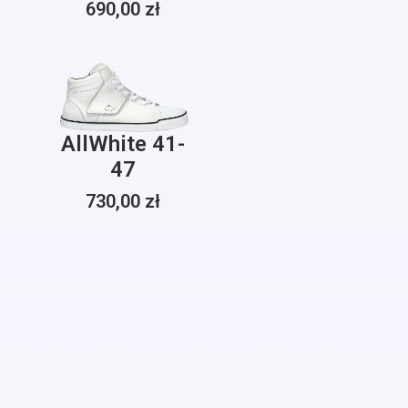
690,00
zł
Treeps High
AllWhite 41-
47
730,00
zł