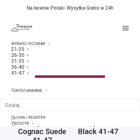
Na terenie Polski: Wysyłka Gratis w 24h
WYBIERZ ROZMIAR
21-25
26-30
Strona główna
41-47
31-35
36-40
41-47
Pokaż filtry
WYSZUKIWANIE
LOGIN / REGISTER
Treeps Low
Treeps Low
KOSZYK
Cognac Suede
Black 41-47